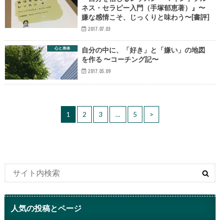
ネス・セラピー入門（手塚郁恵著）』〜
嫌な感情こそ、じっくりと味わう〜[書評]
2017.07.03
心と身体
自分の中に、「好き」と「嫌い」の地図
を作る 〜コーチング記〜
2017.05.09
1
2
3
…
5
>
人気の投稿とページ