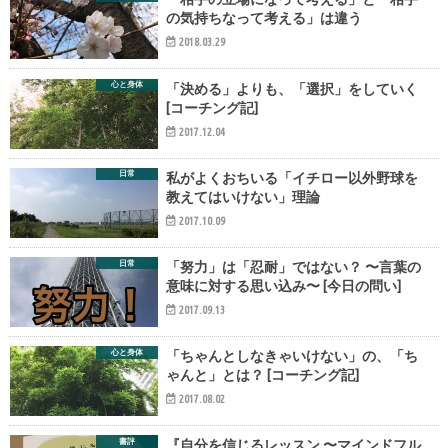
の気持ちなって考える」は違う
2018.03.29
心と身体
「決める」よりも、「選択」をしていく
[コーチング記]
2017.12.04
日常
私がよくおちいる「イチロー以外野球を
教えてはいけない」理論
2017.10.09
日常
「努力」は「忍耐」ではない？ 〜言葉の
意味に対する思い込み〜 [今日の問い]
2017.09.13
心と身体
「ちゃんとしなきゃいけない」の、「ち
ゃんと」とは？ [コーチング記]
2017.08.02
書評
『自分を信じるレッスン 〜マインドフル