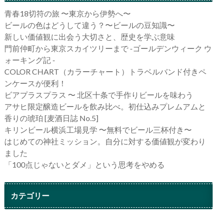
青春18切符の旅 〜東京から伊勢へ〜
ビールの色はどうして違う？〜ビールの豆知識〜
新しい価値観に出会う大切さと、歴史を学ぶ意味
門前仲町から東京スカイツリーまで -ゴールデンウィーク ウ
ォーキング記 -
COLOR CHART（カラーチャート）トラベルバンド付きペ
ンケースが便利！
ビアプラスプラス 〜 北区十条で手作りビールを味わう
アサヒ限定醸造ビールを飲み比べ。初仕込みプレムアムと
香りの琥珀 [麦酒日誌 No.5]
キリンビール横浜工場見学 〜無料でビール三杯付き〜
はじめての神社ミッション。自分に対する価値観が変わり
ました
「100点じゃないとダメ」という思考をやめる
カテゴリー