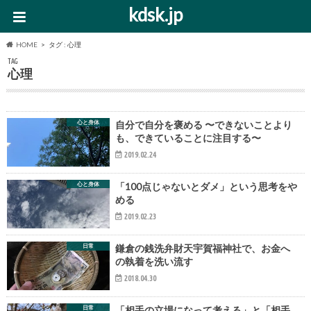
kdsk.jp
HOME
タグ : 心理
TAG
心理
心と身体
自分で自分を褒める 〜できないことより
も、できていることに注目する〜
2019.02.24
心と身体
「100点じゃないとダメ」という思考をや
める
2019.02.23
日常
鎌倉の銭洗弁財天宇賀福神社で、お金へ
の執着を洗い流す
2018.04.30
日常
「相手の立場になって考える」と「相手