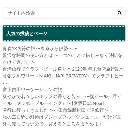
人気の投稿とページ
青春18切符の旅 〜東京から伊勢へ〜
贅沢な時間の使い方とは 〜一つのことに惜しみなく時間を
かけて過ごす 〜
台湾旅行でクラフトビール巡り 〜2023年 年末台湾旅行記〜
幕張ブルワリー（MAKUHARI BREWERY）でクラフトビー
ル
富士吉田ワーケーションの旅
爽やかで若々しいホップの香りと苦み 〜僕ビール、君ビ
ール（ヤッホーブルーイング）〜 [麦酒日誌 No.8]
滝行に行ってきました 〜小田急線新松田で滝修行〜
私の二日酔い対策はグレープフルーツジュース。だけど意
外に売ってないので、買えるところをまとめます