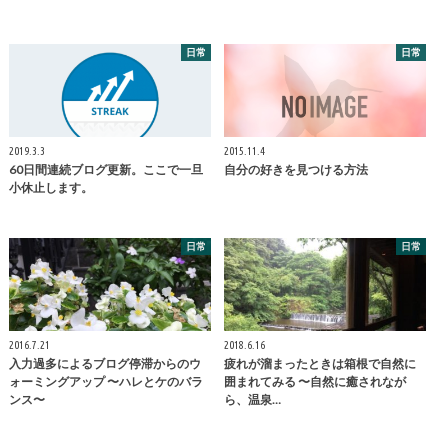
日常
日常
2019.3.3
2015.11.4
60日間連続ブログ更新。ここで一旦
自分の好きを見つける方法
小休止します。
日常
日常
2016.7.21
2018.6.16
入力過多によるブログ停滞からのウ
疲れが溜まったときは箱根で自然に
ォーミングアップ 〜ハレとケのバラ
囲まれてみる 〜自然に癒されなが
ンス〜
ら、温泉…