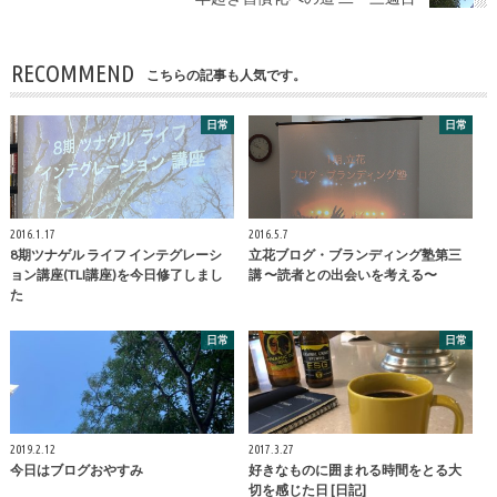
RECOMMEND
こちらの記事も人気です。
日常
日常
2016.1.17
2016.5.7
8期ツナゲル ライフ インテグレーシ
立花ブログ・ブランディング塾第三
ョン講座(TLI講座)を今日修了しまし
講 〜読者との出会いを考える〜
た
日常
日常
2019.2.12
2017.3.27
今日はブログおやすみ
好きなものに囲まれる時間をとる大
切を感じた日 [日記]