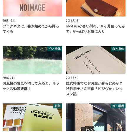
2015.12.5
2016.7.16
ブログネタは、書き始めてから降っ
abrAsus小さい財布。８ヶ月使ってみ
てくる
て、やっぱりお気に入り
心と身体
心と身体
2016.5.13
2016.3.5
お風呂の電気を消して入ると、リラ
腹式呼吸でなぜお腹が膨らむのか？
ックス効果抜群！
秋竹朋子さん主催「ビジヴォ」レッ
スン記
日常
旅・場所