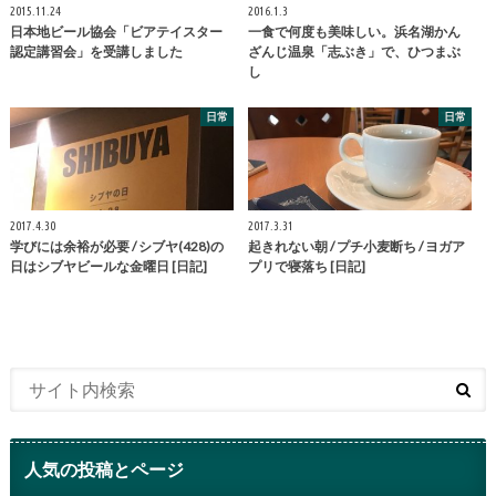
2015.11.24
2016.1.3
日本地ビール協会「ビアテイスター
一食で何度も美味しい。浜名湖かん
認定講習会」を受講しました
ざんじ温泉「志ぶき」で、ひつまぶ
し
日常
日常
2017.4.30
2017.3.31
学びには余裕が必要 / シブヤ(428)の
起きれない朝 / プチ小麦断ち / ヨガア
日はシブヤビールな金曜日 [日記]
プリで寝落ち [日記]
人気の投稿とページ