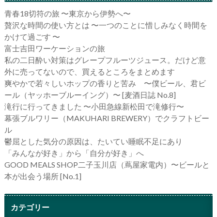
青春18切符の旅 〜東京から伊勢へ〜
贅沢な時間の使い方とは 〜一つのことに惜しみなく時間を
かけて過ごす 〜
富士吉田ワーケーションの旅
私の二日酔い対策はグレープフルーツジュース。だけど意
外に売ってないので、買えるところをまとめます
爽やかで若々しいホップの香りと苦み 〜僕ビール、君ビ
ール（ヤッホーブルーイング）〜 [麦酒日誌 No.8]
滝行に行ってきました 〜小田急線新松田で滝修行〜
幕張ブルワリー（MAKUHARI BREWERY）でクラフトビー
ル
鬱屈とした気分の原因は、たいてい睡眠不足にあり
「みんなが好き」から「自分が好き」へ
GOOD MEALS SHOP二子玉川店（蔦屋家電内）〜ビールと
本が出会う場所 [No.1]
カテゴリー