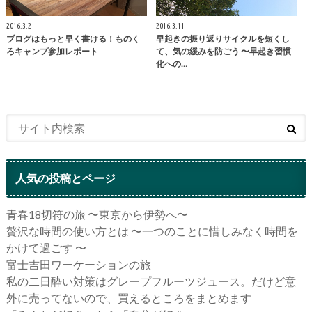
2016.3.2
2016.3.11
ブログはもっと早く書ける！ものく
早起きの振り返りサイクルを短くし
ろキャンプ参加レポート
て、気の緩みを防ごう 〜早起き習慣
化への…
人気の投稿とページ
青春18切符の旅 〜東京から伊勢へ〜
贅沢な時間の使い方とは 〜一つのことに惜しみなく時間を
かけて過ごす 〜
富士吉田ワーケーションの旅
私の二日酔い対策はグレープフルーツジュース。だけど意
外に売ってないので、買えるところをまとめます