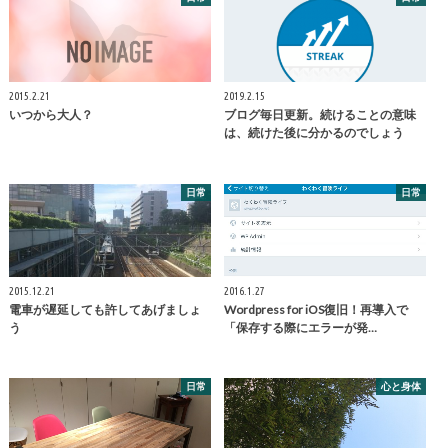
2015.2.21
2019.2.15
いつから大人？
ブログ毎日更新。続けることの意味
は、続けた後に分かるのでしょう
日常
日常
2015.12.21
2016.1.27
電車が遅延しても許してあげましょ
Wordpress for iOS復旧！再導入で
う
「保存する際にエラーが発…
日常
心と身体