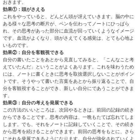
おきます。
効果①：頭がさえる
これをやっていると、どんどん頭が冴えていきます。脳の中に
ある様々な思考の断片が、ペンを伝わってノートにひっぱら
れ、その思考があった部分に血流が回っていくようなイメージ
です。血流がよくなり、頭がさえてくる感覚は、とても心地よ
いものです。
効果②：自分を客観視できる
自分の書いたことをあとから見直してみると、「こんなこと考
えていたんだ」ということがよくあります。これを味わうため
には、ノートに書くときに思考を取捨選択しないことがポイン
トです。そうやって書いた言葉をあとから振り返ることで、自
分を客観視することができ、新しい自分にであうことができま
す。
効果③：自分の考えを発展できる
この方法のいいところは、次回やるときは、前回の記録の続き
からできることです。思考の内容は、一晩もたてば忘れてしま
します。でも、それをノートに記録していくことで、その続き
から思考を続けることができます。前回の思考をもとに、さら
にそれを発展できるようになります。自分が強化されていくよ