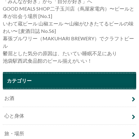
「みんなが好き」から「自分が好き」へ
GOOD MEALS SHOP二子玉川店（蔦屋家電内）〜ビールと
本が出会う場所 [No.1]
いわて蔵ビール 山椒エール 〜山椒がひきたてるビールの味
わい〜 [麦酒日誌 No.56]
幕張ブルワリー（MAKUHARI BREWERY）でクラフトビー
ル
鬱屈とした気分の原因は、たいてい睡眠不足にあり
池袋駅西武食品館のビール揃えがいい！
カテゴリー
お酒
心と身体
旅・場所