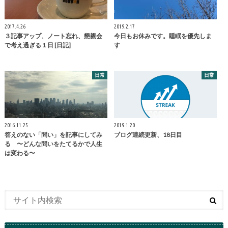
2017.4.26
2019.2.17
３記事アップ、ノート忘れ、懇親会
今日もお休みです。睡眠を優先しま
で考え過ぎる１日 [日記]
す
日常
日常
2016.11.25
2019.1.20
答えのない「問い」を記事にしてみ
ブログ連続更新、18日目
る 〜どんな問いをたてるかで人生
は変わる〜