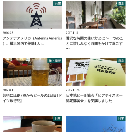
お酒
日常
2016.5.7
2017.11.8
アンテナアメリカ（Antenna America
贅沢な時間の使い方とは 〜一つのこ
）。横浜関内で美味しい…
とに惜しみなく時間をかけて過ごす
〜
旅・場所
日常
2017.8.11
2015.11.24
芸術に圧倒 / 昼からビールの2日目 [ド
日本地ビール協会「ビアテイスター
イツ旅行記]
認定講習会」を受講しました
日常
日常