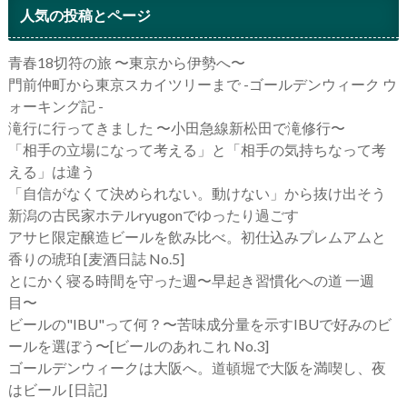
人気の投稿とページ
青春18切符の旅 〜東京から伊勢へ〜
門前仲町から東京スカイツリーまで -ゴールデンウィーク ウ
ォーキング記 -
滝行に行ってきました 〜小田急線新松田で滝修行〜
「相手の立場になって考える」と「相手の気持ちなって考
える」は違う
「自信がなくて決められない。動けない」から抜け出そう
新潟の古民家ホテルryugonでゆったり過ごす
アサヒ限定醸造ビールを飲み比べ。初仕込みプレムアムと
香りの琥珀 [麦酒日誌 No.5]
とにかく寝る時間を守った週〜早起き習慣化への道 一週
目〜
ビールの"IBU"って何？〜苦味成分量を示すIBUで好みのビ
ールを選ぼう〜[ビールのあれこれ No.3]
ゴールデンウィークは大阪へ。道頓堀で大阪を満喫し、夜
はビール [日記]