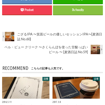
Pocket
feedly
ござるIPA 〜箕面ビールの優しいセッションIPA〜[麦酒日
誌 No.60]
ベル・ビュー クリーク 〜さくらんぼを使った甘酸っぱい
ビール 〜 [麦酒日誌 No.59]
RECOMMEND
こちらの記事も人気です。
日常
日常
2016.5.11
2017.3.8