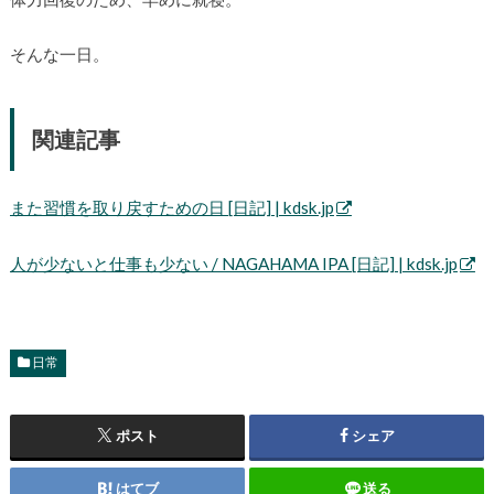
そんな一日。
関連記事
また習慣を取り戻すための日 [日記] | kdsk.jp
人が少ないと仕事も少ない / NAGAHAMA IPA [日記] | kdsk.jp
日常
ポスト
シェア
はてブ
送る