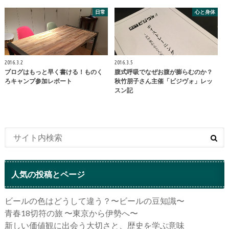
日常
心と身体
2016.3.2
2016.3.5
ブログはもっと早く書ける！ものく
腹式呼吸でなぜお腹が膨らむのか？
ろキャンプ参加レポート
秋竹朋子さん主催「ビジヴォ」レッ
スン記
人気の投稿とページ
ビールの色はどうして違う？〜ビールの豆知識〜
青春18切符の旅 〜東京から伊勢へ〜
新しい価値観に出会う大切さと、歴史を学ぶ意味