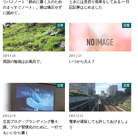
ツバメノート「斜めに書く人のため
ときには見切り発車をしてみる 〜 日
のまっすぐノート」。癖は矯正せず
記記事はじめました
に認めて…
日常
日常
2019.1.24
2015.2.21
英語の勉強はお風呂で。
いつから大人？
日常
日常
2016.6.14
2015.12.21
立花ブログ・ブランディング塾５
電車が遅延しても許してあげましょ
講。ブログ習慣化のために、一行で
う
もいいから書く