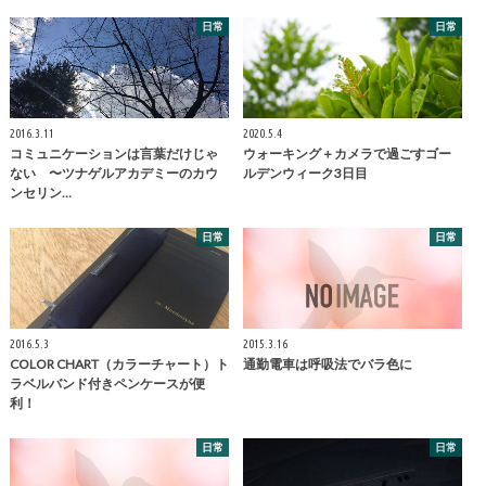
日常
日常
2016.3.11
2020.5.4
コミュニケーションは言葉だけじゃ
ウォーキング＋カメラで過ごすゴー
ない 〜ツナゲルアカデミーのカウ
ルデンウィーク3日目
ンセリン…
日常
日常
2016.5.3
2015.3.16
COLOR CHART（カラーチャート）ト
通勤電車は呼吸法でバラ色に
ラベルバンド付きペンケースが便
利！
日常
日常