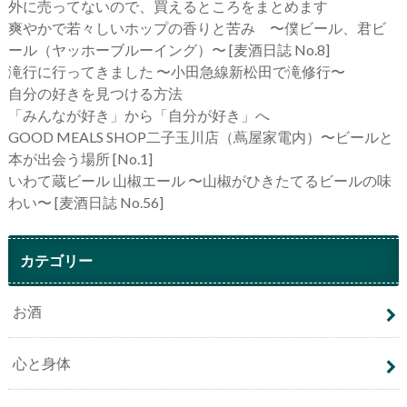
外に売ってないので、買えるところをまとめます
爽やかで若々しいホップの香りと苦み 〜僕ビール、君ビ
ール（ヤッホーブルーイング）〜 [麦酒日誌 No.8]
滝行に行ってきました 〜小田急線新松田で滝修行〜
自分の好きを見つける方法
「みんなが好き」から「自分が好き」へ
GOOD MEALS SHOP二子玉川店（蔦屋家電内）〜ビールと
本が出会う場所 [No.1]
いわて蔵ビール 山椒エール 〜山椒がひきたてるビールの味
わい〜 [麦酒日誌 No.56]
カテゴリー
お酒
心と身体