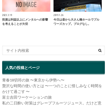
2023.3.19
2019.1.26
投資は利益以上にメンタルへの影響
今日は昼から大さん橋ホールでブル
を考えることが大切
ワーズカップ。ブログなし。
人気の投稿とページ
青春18切符の旅 〜東京から伊勢へ〜
贅沢な時間の使い方とは 〜一つのことに惜しみなく時間を
かけて過ごす 〜
富士吉田ワーケーションの旅
私の二日酔い対策はグレープフルーツジュース。だけど意