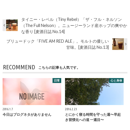
タイニー・レベル（Tiny Rebel）「ザ・フル・ネルソン
（The Full Nelson）。ニュージーランド産ホップの爽やか
な香り [麦酒日誌 No.14]
ブリュードック「FIVE AM RED ALE」。モルトの優しい
甘味。[麦酒日誌 No.13]
RECOMMEND
こちらの記事も人気です。
日常
心と身体
2016.1.7
2016.2.23
今日はブログネタがありません
とにかく寝る時間を守った週〜早起
き習慣化への道 一週目〜