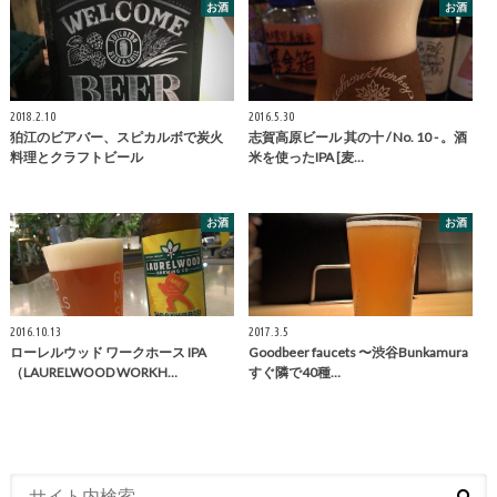
お酒
お酒
2018.2.10
2016.5.30
狛江のビアバー、スピカルボで炭火
志賀高原ビール 其の十 / No. 10 - 。酒
料理とクラフトビール
米を使ったIPA [麦…
お酒
お酒
2016.10.13
2017.3.5
ローレルウッド ワークホース IPA
Goodbeer faucets 〜渋谷Bunkamura
（LAURELWOOD WORKH…
すぐ隣で40種…