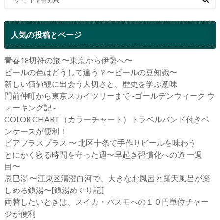
人気の投稿とページ
青春18切符の旅 〜東京から伊勢へ〜
ビールの色はどうして違う？〜ビールの豆知識〜
新しい価値観に出会う大切さと、歴史を学ぶ意味
門前仲町から東京スカイツリーまで -ゴールデンウィーク ウ
ォーキング記 -
COLOR CHART（カラーチャート）トラベルバンド付きペ
ンケースが便利！
ビアプラスプラス 〜 北区十条で手作りビールを味わう
とにかく寝る時間を守った週〜早起き習慣化への道 一週
目〜
辰巳湯 〜江東区清澄白河で、大きなお風呂と露天風呂が楽
しめる銭湯〜[銭湯めぐり記]
両替したいときは、スイカ・パスモへの１０円単位チャー
ジが便利