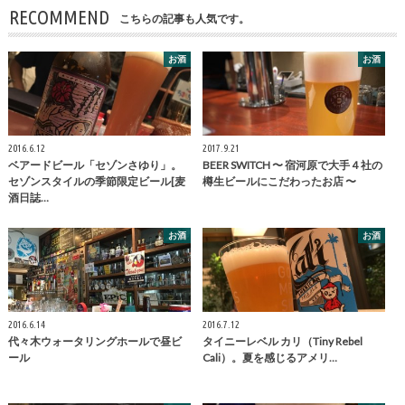
RECOMMEND
こちらの記事も人気です。
お酒
お酒
2016.6.12
2017.9.21
ベアードビール「セゾンさゆり」。
BEER SWITCH 〜 宿河原で大手４社の
セゾンスタイルの季節限定ビール[麦
樽生ビールにこだわったお店 〜
酒日誌…
お酒
お酒
2016.6.14
2016.7.12
代々木ウォータリングホールで昼ビ
タイニーレベル カリ（Tiny Rebel
ール
Cali）。夏を感じるアメリ…