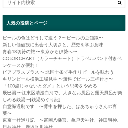
人気の投稿とページ
ビールの色はどうして違う？〜ビールの豆知識〜
新しい価値観に出会う大切さと、歴史を学ぶ意味
青春18切符の旅 〜東京から伊勢へ〜
COLOR CHART（カラーチャート）トラベルバンド付きペ
ンケースが便利！
ビアプラスプラス 〜 北区十条で手作りビールを味わう
キリンビール横浜工場見学 〜無料でビール三杯付き〜
「100点じゃないとダメ」という思考をやめる
辰巳湯 〜江東区清澄白河で、大きなお風呂と露天風呂が楽
しめる銭湯〜[銭湯めぐり記]
自意識過剰です 〜背中を押した、はあちゅうさんの言
葉〜
東京十社巡り記 〜富岡八幡宮、亀戸天神社、神田明神、
日枝神社、赤坂氷川神社