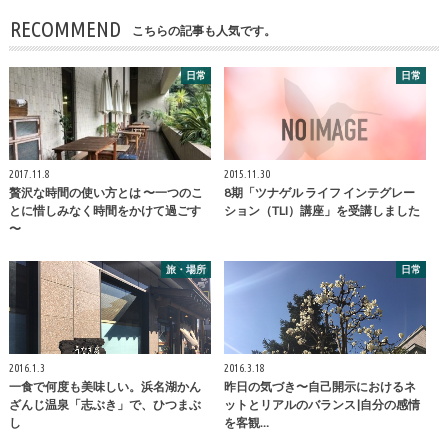
RECOMMEND
こちらの記事も人気です。
日常
日常
2017.11.8
2015.11.30
贅沢な時間の使い方とは 〜一つのこ
8期「ツナゲル ライフ インテグレー
とに惜しみなく時間をかけて過ごす
ション（TLI）講座」を受講しました
〜
旅・場所
日常
2016.1.3
2016.3.18
一食で何度も美味しい。浜名湖かん
昨日の気づき〜自己開示におけるネ
ざんじ温泉「志ぶき」で、ひつまぶ
ットとリアルのバランス|自分の感情
し
を客観…