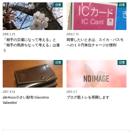
日常
日常
2018.3.29
2016.7.15
「相手の立場になって考える」と
両替したいときは、スイカ・パスモ
「相手の気持ちなって考える」は違
への１０円単位チャージが便利
う
日常
日常
2017.9.16
2015.5.7
abrAsus小さい財布 Giacomo
ブログ筋トレを再開します
Valentini