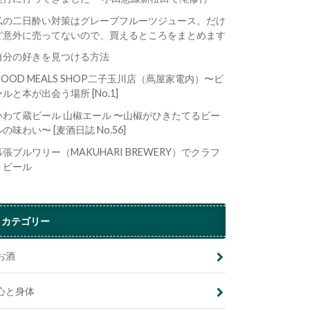
私の二日酔い対策はグレープフルーツジュース。だけ
ど意外に売ってないので、買えるところをまとめます
自分の好きを見つける方法
GOOD MEALS SHOP二子玉川店（蔦屋家電内）〜ビ
ールと本が出会う場所 [No.1]
いわて蔵ビール 山椒エール 〜山椒がひきたてるビー
ルの味わい〜 [麦酒日誌 No.56]
幕張ブルワリー（MAKUHARI BREWERY）でクラフ
トビール
カテゴリー
お酒
心と身体