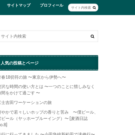
サイトマップ
プロフィール
人気の投稿とページ
青春18切符の旅 〜東京から伊勢へ〜
贅沢な時間の使い方とは 〜一つのことに惜しみなく
時間をかけて過ごす 〜
富士吉田ワーケーションの旅
爽やかで若々しいホップの香りと苦み 〜僕ビール、
君ビール（ヤッホーブルーイング）〜 [麦酒日誌
o.8]
滝行に行ってきました 〜小田急線新松田で滝修行〜