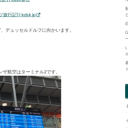
] | kdsk.jp
げ、デュッセルドルフに向かいます。
ンザ航空はターミナル2です。