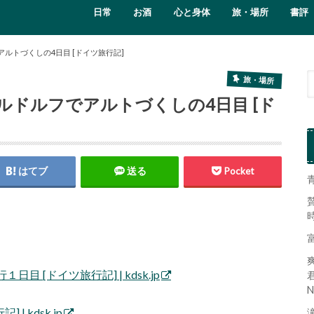
日常
お酒
心と身体
旅・場所
書評
アルトづくしの4日目 [ドイツ旅行記]
旅・場所
セルドルフでアルトづくしの4日目 [ド
はてブ
送る
Pocket
[ドイツ旅行記] | kdsk.jp
N
 kdsk.jp