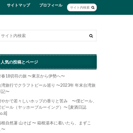
サイトマップ
プロフィール
人気の投稿とページ
青春18切符の旅 〜東京から伊勢へ〜
台湾旅行でクラフトビール巡り 〜2023年 年末台湾旅
行記〜
爽やかで若々しいホップの香りと苦み 〜僕ビール、
君ビール（ヤッホーブルーイング）〜 [麦酒日誌
o.8]
箱根自然薯 山そば 〜 箱根湯本に着いたら、まずこ
こ〜