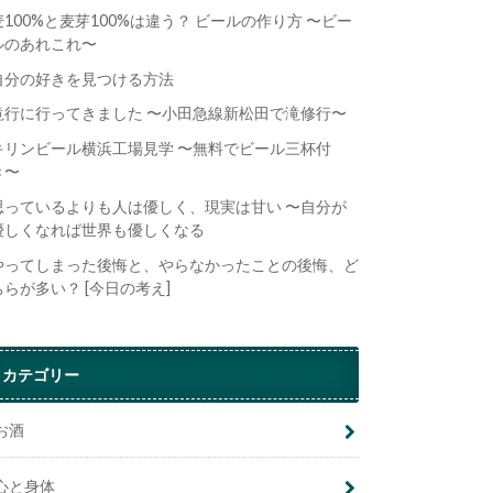
麦100%と麦芽100%は違う？ ビールの作り方 〜ビー
ルのあれこれ〜
自分の好きを見つける方法
滝行に行ってきました 〜小田急線新松田で滝修行〜
キリンビール横浜工場見学 〜無料でビール三杯付
き〜
思っているよりも人は優しく、現実は甘い 〜自分が
優しくなれば世界も優しくなる
やってしまった後悔と、やらなかったことの後悔、ど
ちらが多い？ [今日の考え]
カテゴリー
お酒
心と身体