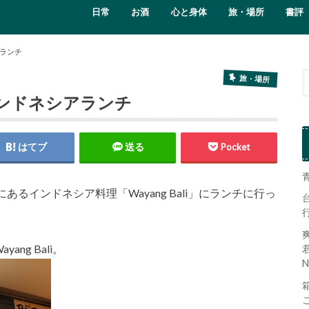
日常
お酒
心と身体
旅・場所
書評
ランチ
旅・場所
ンドネシアランチ
はてブ
送る
Pocket
るインドネシア料理「Wayang Bali」にランチに行っ
ng Bali。
N