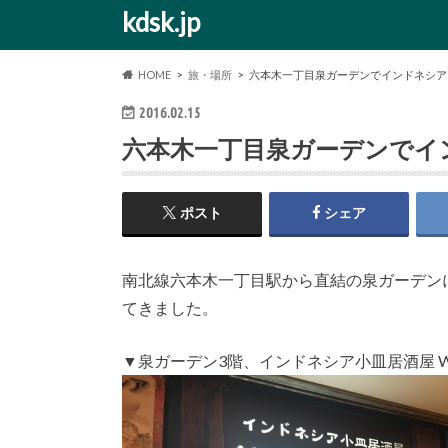
kdsk.jp
HOME
旅・場所
六本木一丁目泉ガーデンでインドネシア
2016.02.15
六本木一丁目泉ガーデンでイ
ポスト
シェア
南北線六本木一丁目駅から直結の泉ガーデンにあ
てきました。
▼泉ガーデン3階、インドネシア小皿居酒屋 Waya