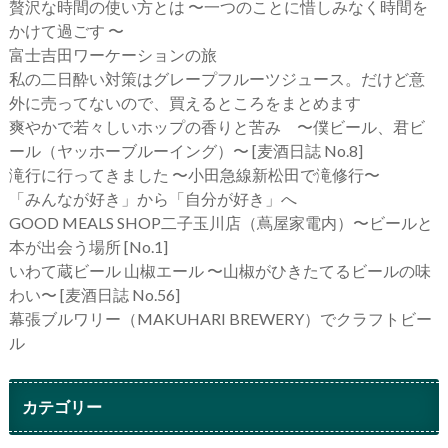
贅沢な時間の使い方とは 〜一つのことに惜しみなく時間を
かけて過ごす 〜
富士吉田ワーケーションの旅
私の二日酔い対策はグレープフルーツジュース。だけど意
外に売ってないので、買えるところをまとめます
爽やかで若々しいホップの香りと苦み 〜僕ビール、君ビ
ール（ヤッホーブルーイング）〜 [麦酒日誌 No.8]
滝行に行ってきました 〜小田急線新松田で滝修行〜
「みんなが好き」から「自分が好き」へ
GOOD MEALS SHOP二子玉川店（蔦屋家電内）〜ビールと
本が出会う場所 [No.1]
いわて蔵ビール 山椒エール 〜山椒がひきたてるビールの味
わい〜 [麦酒日誌 No.56]
幕張ブルワリー（MAKUHARI BREWERY）でクラフトビー
ル
カテゴリー