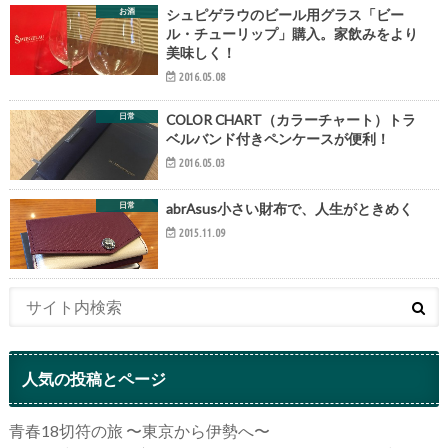
お酒
シュピゲラウのビール用グラス「ビー
ル・チューリップ」購入。家飲みをより
美味しく！
2016.05.08
日常
COLOR CHART（カラーチャート）トラ
ベルバンド付きペンケースが便利！
2016.05.03
日常
abrAsus小さい財布で、人生がときめく
2015.11.09
人気の投稿とページ
青春18切符の旅 〜東京から伊勢へ〜