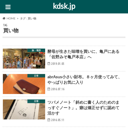
kdsk.jp
HOME
タグ : 買い物
TAG
買い物
旅・場所
酵母が生きた味噌を買いに、亀戸にある
「佐野みそ亀戸本店」へ
2019.01.05
日常
abrAsus小さい財布。８ヶ月使ってみて、
やっぱりお気に入り
2016.07.16
日常
ツバメノート「斜めに書く人のためのま
っすぐノート」。癖は矯正せずに認めて
活かす
2016.05.11